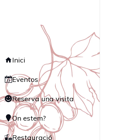
Inici
Eventos
Reserva una visita
On estem?
Restauració